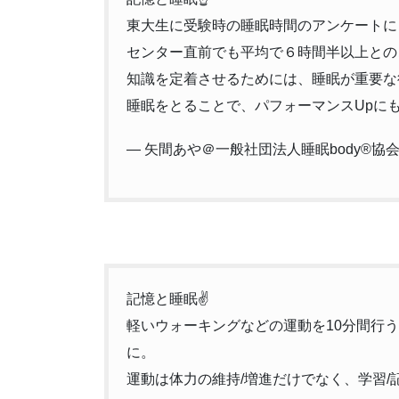
東大生に受験時の睡眠時間のアンケートに
センター直前でも平均で６時間半以上との
知識を定着させるためには、睡眠が重要な
睡眠をとることで、パフォーマンスUpに
— 矢間あや＠一般社団法人睡眠body®協会 (
記憶と睡眠✌️
軽いウォーキングなどの運動を10分間行
に。
運動は体力の維持/増進だけでなく、学習