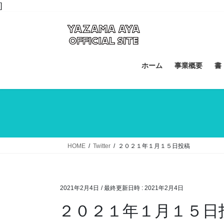
コ
ナ
]
ン
ビ
テ
ゲ
ン
ー
ツ
シ
へ
ョ
ホーム
事業概要
書
ス
ン
キ
に
ッ
移
プ
動
HOME
Twitter
２０２１年１月１５日投稿
2021年2月4日
/ 最終更新日時 :
2021年2月4日
２０２１年１月１５日