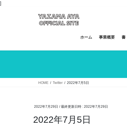
コ
ナ
]
ン
ビ
テ
ゲ
ン
ー
ツ
シ
へ
ョ
ホーム
事業概要
書
ス
ン
キ
に
ッ
移
プ
動
HOME
Twitter
2022年7月5日
2022年7月29日
/ 最終更新日時 :
2022年7月29日
2022年7月5日