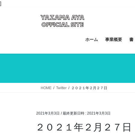
コ
ナ
]
ン
ビ
テ
ゲ
ン
ー
ツ
シ
へ
ョ
ホーム
事業概要
書
ス
ン
キ
に
ッ
移
プ
動
HOME
Twitter
２０２１年２月２７日
2021年3月3日
/ 最終更新日時 :
2021年3月3日
２０２１年２月２７日