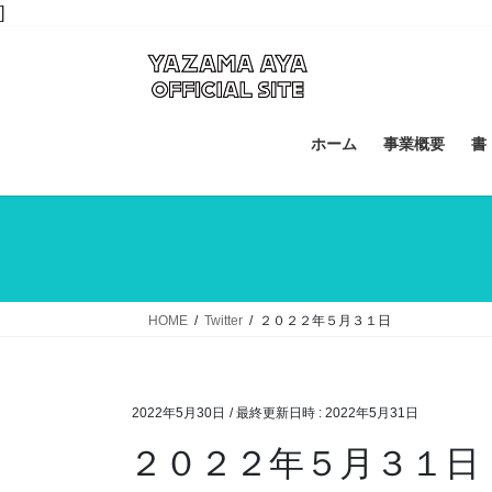
コ
ナ
]
ン
ビ
テ
ゲ
ン
ー
ツ
シ
へ
ョ
ホーム
事業概要
書
ス
ン
キ
に
ッ
移
プ
動
HOME
Twitter
２０２２年５月３１日
2022年5月30日
/ 最終更新日時 :
2022年5月31日
２０２２年５月３１日