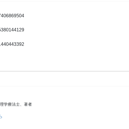
37406869504
35380144129
31440443392
、理学療法士、著者
ら