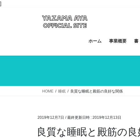
コ
ナ
]
ン
ビ
テ
ゲ
ン
ー
ツ
シ
へ
ョ
ホーム
事業概要
書
ス
ン
キ
に
ッ
移
プ
動
HOME
睡眠
良質な睡眠と殿筋の良好な関係
2019年12月7日
/ 最終更新日時 :
2019年12月13日
良質な睡眠と殿筋の