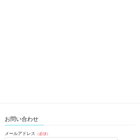
コラム
前の記事
北原メシ＠決起会 私が掲げた
目標！
2020年1月20日
睡眠
次の記事
睡眠とカラダ１ 現代日本人の
１／３は睡眠に何らかの問題あ
り？？？？
2020年1月21日
お問い合わせ
メールアドレス
（必須）