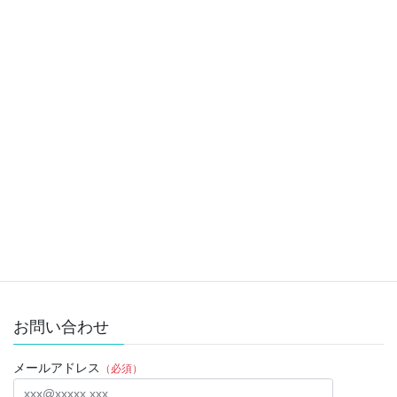
2020年1月26日
睡眠
次の記事
一人前になるまで休日返上、深
夜帰宅当たり前じゃない経営者
さんに贈る
2020年1月26日
お問い合わせ
メールアドレス
（必須）