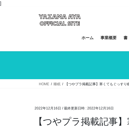
コ
ナ
]
ン
ビ
テ
ゲ
ン
ー
ツ
シ
へ
ョ
ホーム
事業概要
書
ス
ン
キ
に
ッ
移
プ
動
HOME
睡眠
【つやプラ掲載記事】寒くてもぐっすり
2022年12月16日
/ 最終更新日時 :
2022年12月16日
【つやプラ掲載記事】寒くてもぐっすり眠るためにやってはいけない入浴