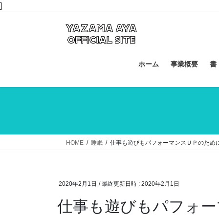
コ
ナ
]
ン
ビ
テ
ゲ
ン
ー
ツ
シ
へ
ョ
ホーム
事業概要
書
ス
ン
キ
に
ッ
移
プ
動
HOME
睡眠
仕事も遊びもパフォーマンスＵＰのため
2020年2月1日
/ 最終更新日時 :
2020年2月1日
仕事も遊びもパフォ