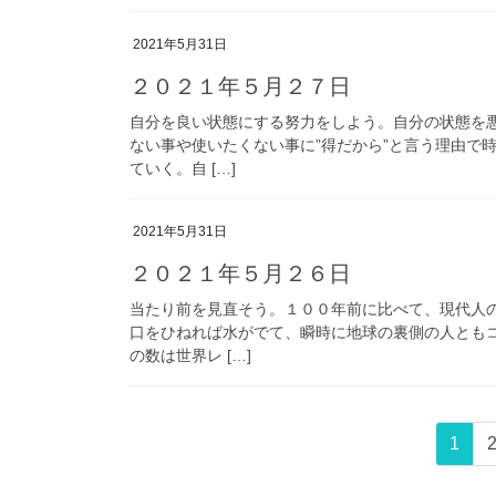
2021年5月31日
２０２１年５月２７日
自分を良い状態にする努力をしよう。自分の状態を
ない事や使いたくない事に”得だから”と言う理由で
ていく。自 […]
2021年5月31日
２０２１年５月２６日
当たり前を見直そう。１００年前に比べて、現代人
口をひねれば水がでて、瞬時に地球の裏側の人とも
の数は世界レ […]
投
固
1
稿
定