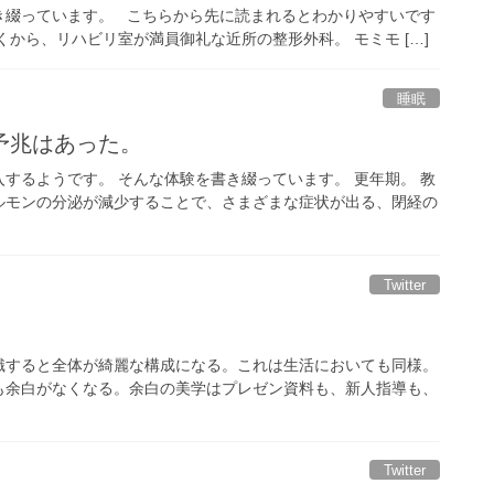
き綴っています。 こちらから先に読まれるとわかりやすいです
から、リハビリ室が満員御礼な近所の整形外科。 モミモ […]
睡眠
予兆はあった。
するようです。 そんな体験を書き綴っています。 更年期。 教
ルモンの分泌が減少することで、さまざまな症状が出る、閉経の
Twitter
識すると全体が綺麗な構成になる。これは生活においても同様。
も余白がなくなる。余白の美学はプレゼン資料も、新人指導も、
Twitter