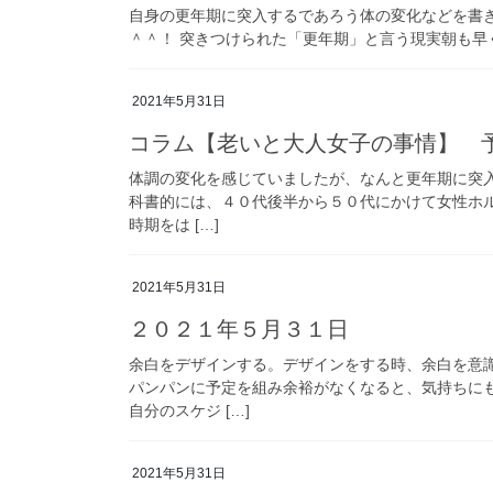
自身の更年期に突入するであろう体の変化などを書
＾＾！ 突きつけられた「更年期」と言う現実朝も早く
2021年5月31日
コラム【老いと大人女子の事情】 
体調の変化を感じていましたが、なんと更年期に突入
科書的には、４０代後半から５０代にかけて女性ホ
時期をは […]
2021年5月31日
２０２１年５月３１日
余白をデザインする。デザインをする時、余白を意
パンパンに予定を組み余裕がなくなると、気持ちに
自分のスケジ […]
2021年5月31日