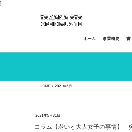
コ
ナ
]
ン
ビ
テ
ゲ
ン
ー
ツ
シ
へ
ョ
ホーム
事業概要
書
ス
ン
キ
に
ッ
移
プ
動
HOME
2021年5月
2021年5月31日
コラム【老いと大人女子の事情】 