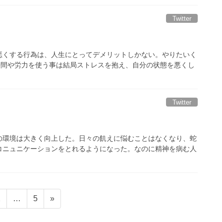
Twitter
悪くする行為は、人生にとってデメリットしかない。やりたいく
時間や労力を使う事は結局ストレスを抱え、自分の状態を悪くし
Twitter
の環境は大きく向上した。日々の飢えに悩むことはなくなり、蛇
コニュニケーションをとれるようになった。なのに精神を病む人
固
固
2
…
5
»
定
定