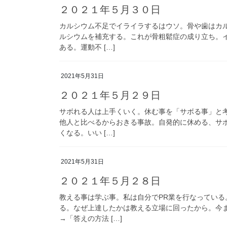
２０２１年５月３０日
カルシウム不足でイライラするはウソ。骨や歯はカ
ルシウムを補充する。これが骨粗鬆症の成り立ち。
ある。運動不 […]
2021年5月31日
２０２１年５月２９日
サボれる人は上手くいく。休む事を「サボる事」と
他人と比べるからおきる事故。自発的に休める、サ
くなる。いい […]
2021年5月31日
２０２１年５月２８日
教える事は学ぶ事。私は自分でPR業を行なってい
る。なぜ上達したかは教える立場に回ったから。今
→「答えの方法 […]