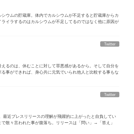
ルシウムの貯蔵庫。体内でカルシウムが不足すると貯蔵庫からカ
イライラするのはカルシウムが不足してるのではなく他に原因が
Twitter
考えるのは、休むことに対して罪悪感があるから。そして自分を
ボる事ができれば、身心共に元気でいられ他人と比較する事もな
Twitter
る。最近プレスリリースの理解が飛躍的に上がったと自負してい
まで散々言われた事が腹落ち。リリースは「問い」→「答え」